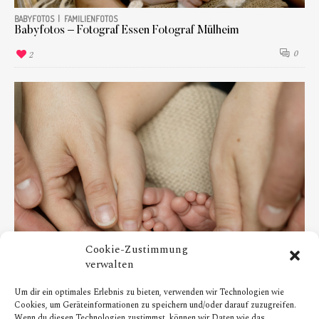
BABYFOTOS
FAMILIENFOTOS
Babyfotos – Fotograf Essen Fotograf Mülheim
0
2
Cookie-Zustimmung
verwalten
Um dir ein optimales Erlebnis zu bieten, verwenden wir Technologien wie
BABYFOTOS
Cookies, um Geräteinformationen zu speichern und/oder darauf zuzugreifen.
Babyfotos in Essen – Fotograf Essen/Fotograf Mülheim
Wenn du diesen Technologien zustimmst, können wir Daten wie das