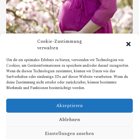
Cookie-Zustimmung
verwalten
SCHWANGERSCHAFT
Um dir ein optimales Erlebnis zu bieten, verwenden wir Technologien wie
Babybauch Fotoshooting – Magnolien – Fotograf Essen –
Cookies, um Geräteinformationen zu speichern und/oder darauf zuzugreifen.
Fotograf Mülheim
Wenn du diesen Technologien zustimmst, können wir Daten wie das
Surfverhalten oder eindeutige IDs auf dieser Website verarbeiten. Wenn du
0
1
deine Zustimmung nicht erteilst oder zurückziehst, können bestimmte
Merkmale und Funktionen beeinträchtigt werden.
Akzeptieren
Ablehnen
Copyright 2021 Juna Photodesign. All rights
Einstellungen ansehen